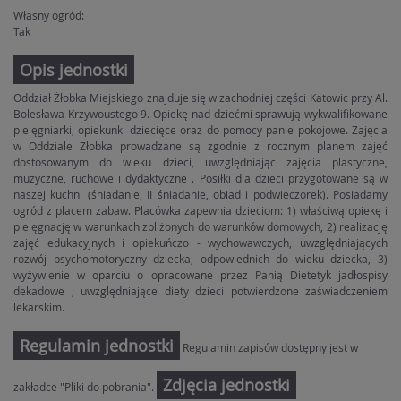
Własny ogród:
Tak
Opis jednostki
Oddział Żłobka Miejskiego znajduje się w zachodniej części Katowic przy Al.
Bolesława Krzywoustego 9. Opiekę nad dziećmi sprawują wykwalifikowane
pielęgniarki, opiekunki dziecięce oraz do pomocy panie pokojowe. Zajęcia
w Oddziale Żłobka prowadzane są zgodnie z rocznym planem zajęć
dostosowanym do wieku dzieci, uwzględniając zajęcia plastyczne,
muzyczne, ruchowe i dydaktyczne . Posiłki dla dzieci przygotowane są w
naszej kuchni (śniadanie, II śniadanie, obiad i podwieczorek). Posiadamy
ogród z placem zabaw. Placówka zapewnia dzieciom: 1) właściwą opiekę i
pielęgnację w warunkach zbliżonych do warunków domowych, 2) realizację
zajęć edukacyjnych i opiekuńczo - wychowawczych, uwzględniających
rozwój psychomotoryczny dziecka, odpowiednich do wieku dziecka, 3)
wyżywienie w oparciu o opracowane przez Panią Dietetyk jadłospisy
dekadowe , uwzględniające diety dzieci potwierdzone zaświadczeniem
lekarskim.
Regulamin jednostki
Regulamin zapisów dostępny jest w
Zdjęcia jednostki
zakładce "Pliki do pobrania".