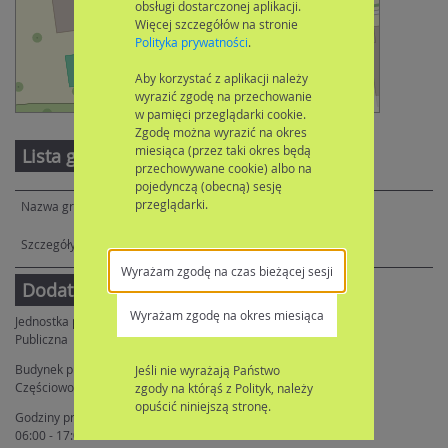
obsługi dostarczonej aplikacji.
Więcej szczegółów na stronie
Polityka prywatności
.
Aby korzystać z aplikacji należy
wyrazić zgodę na przechowanie
Leaflet
| ©
OpenStreetMap
contributors
w pamięci przeglądarki cookie.
Zgodę można wyrazić na okres
miesiąca (przez taki okres będą
Lista grup
przechowywane cookie) albo na
pojedynczą (obecną) sesję
przeglądarki.
Ogólny
Wyrażam zgodę na czas bieżącej sesji
Dodatkowe informacje
Wyrażam zgodę na okres miesiąca
Jednostka publiczna/niepubliczna:
Publiczna
Budynek przystosowany dla osób niepełnosprawnych:
Jeśli nie wyrażają Państwo
Częściowo przystosowany
zgody na którąś z Polityk, należy
opuścić niniejszą stronę.
Godziny pracy:
06:00 - 17:00