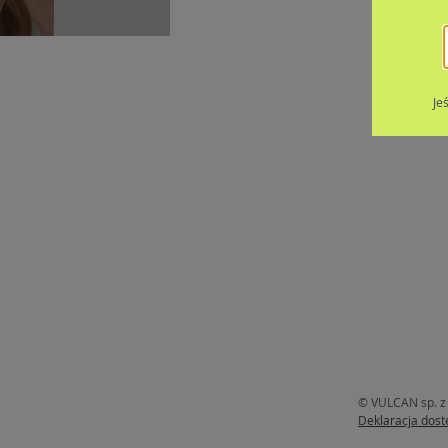
Je
© VULCAN sp. z 
Deklaracja dost