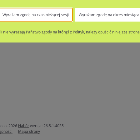
Wyrażam zgodę na czas bieżącej sesji
Wyrażam zgodę na okres miesiąca
śli nie wyrażają Państwo zgody na którąś z Polityk, należy opuścić niniejszą stronę
o. o. 2026
Nabór
wersja: 26.5.1.4035
ępności
Mapa strony