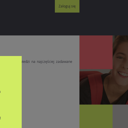
Zaloguj się
orady i odpowiedzi na najczęściej zadawane
u
towe.
ą